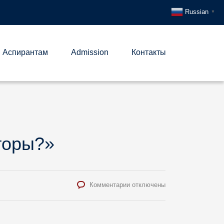
Russian
▼
Аспирантам
Admission
Контакты
торы?»
к
Комментарии
отключены
записи
Круглый
стол