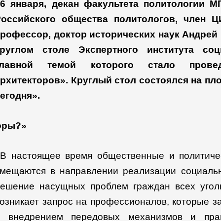
6 января, декан факультета политологии М
Российского общества политологов, член Ц
рофессор, доктор исторических наук Андрей
круглом столе Экспертного института со
главной темой которого стало прове
рхитекторов». Круглый стол состоялся на п
егодня».
оры?»
В настоящее время общественные и политиче
мещаются в направлении реализации социальн
ешение насущных проблем граждан всех угол
озникает запрос на профессионалов, которые з
и внедрением передовых механизмов и прак