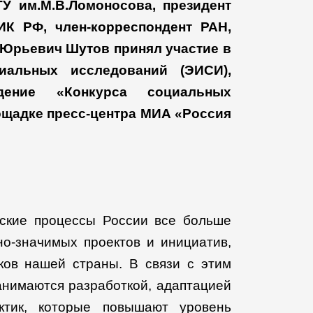
«Кто
ГУ им.М.В.Ломоносова, президент
такие
ИК РФ, член-корреспондент РАН,
социальные
архитекторы?»
 Юрьевич Шутов принял участие в
циальных исследований (ЭИСИ),
дение «Конкурса социальных
лощадке пресс-центра МИА «Россия
ские процессы России все больше
о-значимых проектов и инициатив,
ков нашей страны.
В связи с этим
анимаются разработкой, адаптацией
тик, которые повышают уровень