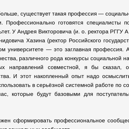
 больше, существует такая профессия — социаль
и. Профессионально готовятся специалисты п
ет. У Андрея Викторовича (и. о. ректора РГГУ А.
нидовича Хазина (ректор Российского государст
ном университете — это заглавная профессия. 
ества, различного рода конкурсы социальной н
ых направлений совместной, я бы сказал, о
ства. И этот накопленный опыт надо осмыслить
спользовать в серьёзной системной работе по с
ас, которые будут базовыми для поступатель
должен сформировать профессиональное сообщес