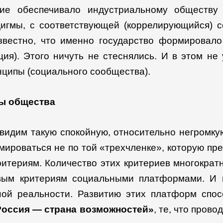
ние обеспечивало индустриальному обществу 
дигмы, с соответствующей (коррелирующийся) с
звестно, что именно государство формировало
ция). Этого ничуть не стеснялись. И в этом н
нципы (социального сообщества).
ры общества
мы видим такую спокойную, относительно негромк
ироваться не по той «трехчленке», которую пр
ритериям. Количество этих критериев многокра
ым критериям социальными платформами. И н
ной реальности. Развитию этих платформ спос
Россия — страна возможностей»
, те, что пров