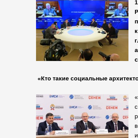
1
п
а
с
«Кто такие социальные архитект
«
с
р
в