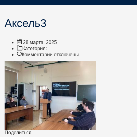
Аксель3
28 марта, 2025
Категория:
к
Комментарии
отключены
записи
Аксель3
Поделиться