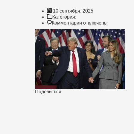
10 сентября, 2025
Категория:
к
Комментарии
отключены
записи
Трамп
и
демократы
Поделиться