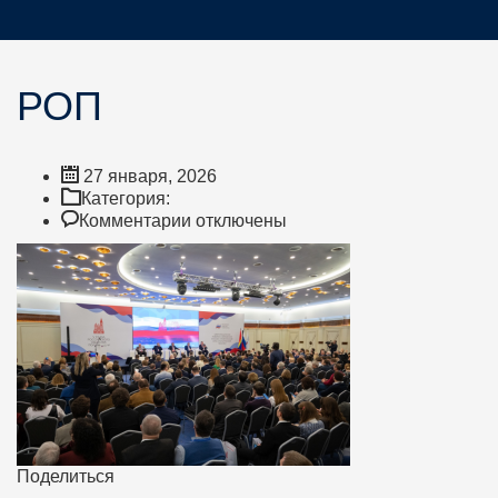
РОП
27 января, 2026
Категория:
к
Комментарии
отключены
записи
РОП
Поделиться