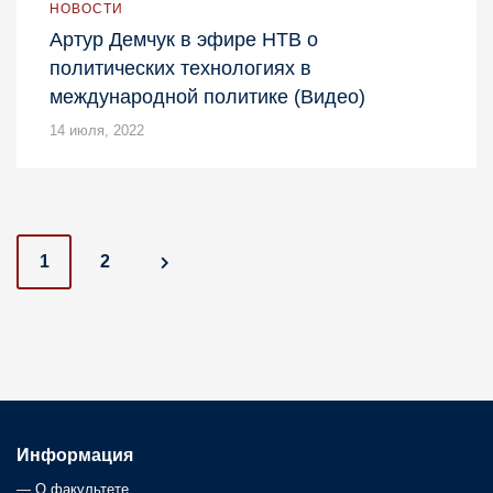
НОВОСТИ
Артур Демчук в эфире НТВ о
политических технологиях в
международной политике (Видео)
14 июля, 2022
P
1
2
o
s
t
s
Информация
—
О факультете