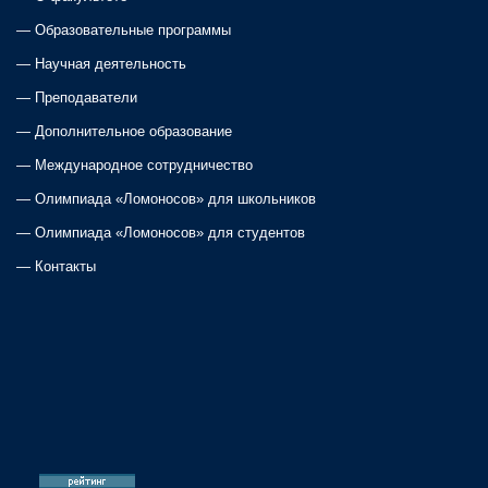
n
—
Образовательные программы
a
—
Научная деятельность
—
Преподаватели
v
—
Дополнительное образование
i
—
Международное сотрудничество
—
Олимпиада «Ломоносов» для школьников
g
—
Олимпиада «Ломоносов» для студентов
a
—
Контакты
t
i
o
n