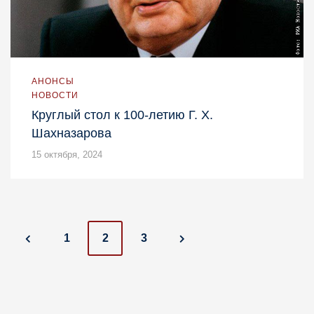
АНОНСЫ
НОВОСТИ
Круглый стол к 100-летию Г. Х.
Шахназарова
15 октября, 2024
P
1
2
3
o
s