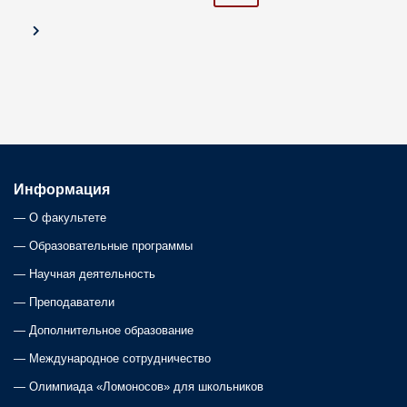
o
s
t
s
n
Информация
a
—
О факультете
—
Образовательные программы
v
—
Научная деятельность
i
—
Преподаватели
—
Дополнительное образование
g
—
Международное сотрудничество
a
—
Олимпиада «Ломоносов» для школьников