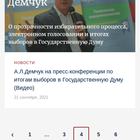
НОВОСТИ
А.Л.Демчук на пресс-конференции по
итогам выборов в Государственную Думу
(Видео)
21 сентября, 2021
P
1
…
3
4
5
6