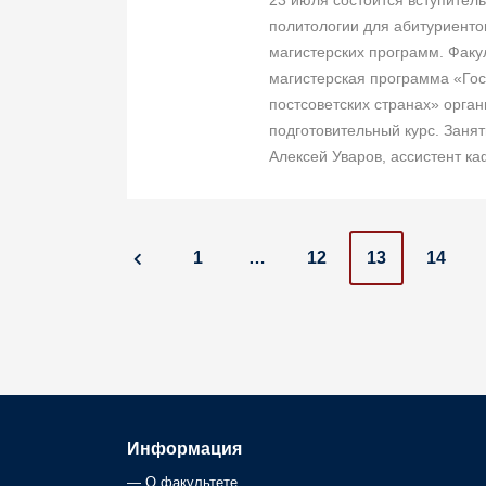
23 июля состоится вступител
политологии для абитуриенто
магистерских программ. Факу
магистерская программа «Гос
постсоветских странах» орган
подготовительный курс. Занят
Алексей Уваров, ассистент каф
P
1
…
12
13
14
o
s
t
s
Информация
—
О факультете