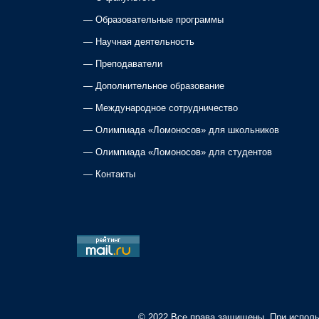
n
—
Образовательные программы
a
—
Научная деятельность
—
Преподаватели
v
—
Дополнительное образование
i
—
Международное сотрудничество
—
Олимпиада «Ломоносов» для школьников
g
—
Олимпиада «Ломоносов» для студентов
a
—
Контакты
t
i
o
n
© 2022 Все права защищены. При исполь