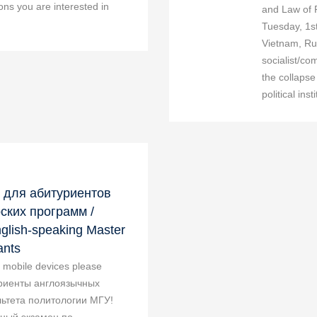
ions you are interested in
and Law of 
Tuesday, 1s
Vietnam, Ru
socialist/com
the collapse
political inst
 для абитуриентов
ских программ /
nglish-speaking Master
ants
or mobile devices please
уриенты англоязычных
ьтета политологии МГУ!