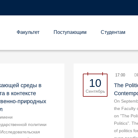
Факультет
Поступающим
Студентам
А
17:00
10
жающей среды в
The Polit
Сентябрь
а в контексте
Contempora
твенно-природных
On Septembe
the Faculty o
л
on "The Pol
 имени
Politics". T
ударственной политики
of politics 
 Исследовательская