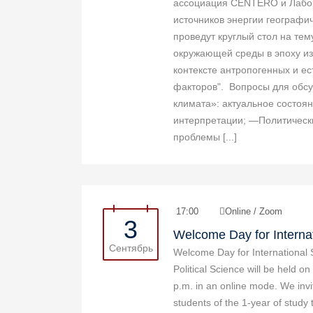
ассоциация CENTERO и Лабо
источников энергии географи
проведут круглый стол на те
окружающей среды в эпоху и
контексте антропогенных и е
факторов". Вопросы для обс
климата»: актуальное состоян
интерпретации; —Политичес
проблемы [...]
17:00
Online / Zoom
3
Welcome Day for Interna
Сентябрь
Welcome Day for International S
Political Science will be held 
p.m. in an online mode. We invi
students of the 1-year of study t