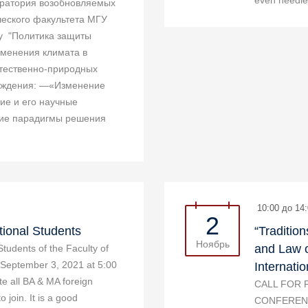
even needles
ратория возобновляемых
ческого факультета МГУ
му "Политика защиты
зменения климата в
стественно-природных
уждения: —«Изменение
ие и его научные
кие парадигмы решения
10:00 до 14:
2
tional Students
“Tradition
Ноябрь
and Law o
tudents of the Faculty of
on September 3, 2021 at 5:00
Internati
te all BA & MA foreign
CALL FOR 
o join. It is a good
CONFERENCE 