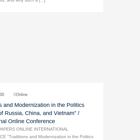
s, and why such a [...]
00
Online
s and Modernization in the Politics
f Russia, China, and Vietnam” /
onal Online Conference
PAPERS ONLINE INTERNATIONAL
“Traditions and Modernization in the Politics