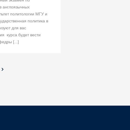
ьный экзамен по
в англоязычных
льтет политологии МГУ и
ударственная политика в
изуют для вас
ия курса будет вести
едры [...]