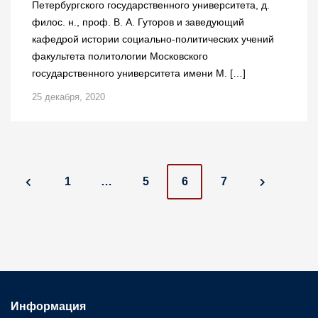
Петербургского государственного университета, д.
филос. н., проф. В. А. Гуторов и заведующий
кафедрой истории социально-политических учений
факультета политологии Московского
государственного университета имени М. […]
25 декабря, 2020
P
1
…
5
6
7
o
s
t
s
Информация