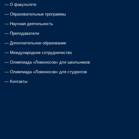
—
О факультете
n
—
Образовательные программы
a
—
Научная деятельность
—
Преподаватели
v
—
Дополнительное образование
i
—
Международное сотрудничество
—
Олимпиада «Ломоносов» для школьников
g
—
Олимпиада «Ломоносов» для студентов
a
—
Контакты
t
i
o