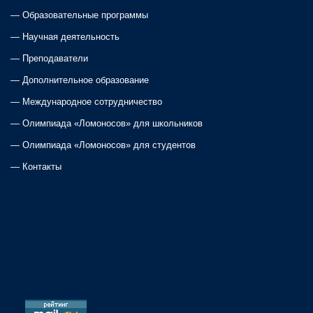
n
—
Образовательные программы
a
—
Научная деятельность
—
Преподаватели
v
—
Дополнительное образование
i
—
Международное сотрудничество
—
Олимпиада «Ломоносов» для школьников
g
—
Олимпиада «Ломоносов» для студентов
a
—
Контакты
t
i
o
n