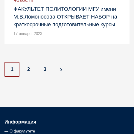
НОВОСТИ
ФАКУЛЬТЕТ ПОЛИТОЛОГИИ МГУ имени
М.В.Ломоносова ОТКРЫВАЕТ НАБОР на
краткосрочные подготовительные курсы
17 января, 2023
P
1
2
3
o
s
t
s
Информация
—
О факультете