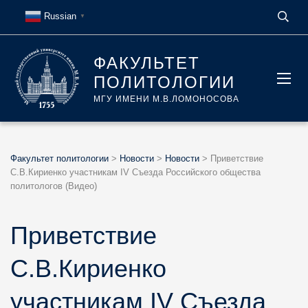
Russian
▼
ФАКУЛЬТЕТ
ПОЛИТОЛОГИИ
МГУ ИМЕНИ М.В.ЛОМОНОСОВА
Факультет политологии
>
Новости
>
Новости
>
Приветствие
С.В.Кириенко участникам IV Съезда Российского общества
политологов (Видео)
Приветствие
С.В.Кириенко
участникам IV Съезда