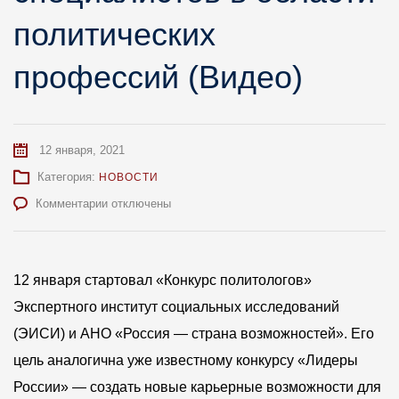
политических
профессий (Видео)
12 января, 2021
Категория:
НОВОСТИ
к
Комментарии
отключены
записи
В
России
стартовал
12 января стартовал «Конкурс политологов»
новый
Экспертного институт социальных исследований
конкурс
для
(ЭИСИ) и АНО «Россия — страна возможностей». Его
специалистов
цель аналогична уже известному конкурсу «Лидеры
в
области
России» — создать новые карьерные возможности для
политических