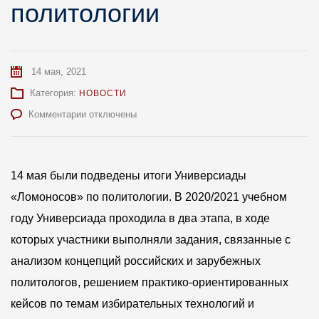
политологии
14 мая, 2021
Категория:
НОВОСТИ
к
Комментарии
отключены
записи
Подведены
итоги
Универсиады
14 мая были подведены итоги Универсиады
«Ломоносов»
«Ломоносов» по политологии. В 2020/2021 учебном
по
политологии
году Универсиада проходила в два этапа, в ходе
которых участники выполняли задания, связанные с
анализом концепций российских и зарубежных
политологов, решением практико-ориентированных
кейсов по темам избирательных технологий и