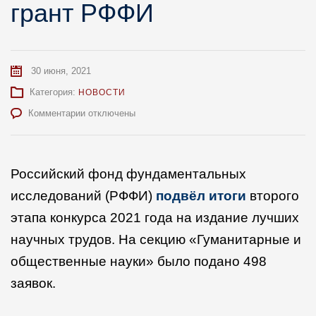
грант РФФИ
30 июня, 2021
Категория:
НОВОСТИ
к
Комментарии
отключены
записи
Профессор
факультета
политологии
Российский фонд фундаментальных
Е.Б.Шестопал
исследований (РФФИ)
подвёл итоги
второго
выиграла
грант
этапа конкурса 2021 года на издание лучших
РФФИ
научных трудов. На секцию «Гуманитарные и
общественные науки» было подано 498
заявок.