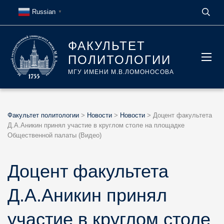
Russian
▼
ФАКУЛЬТЕТ
ПОЛИТОЛОГИИ
МГУ ИМЕНИ М.В.ЛОМОНОСОВА
Факультет политологии
>
Новости
>
Новости
>
Доцент факультета
Д.А.Аникин принял участие в круглом столе на площадке
Общественной палаты (Видео)
Доцент факультета
Д.А.Аникин принял
участие в круглом столе