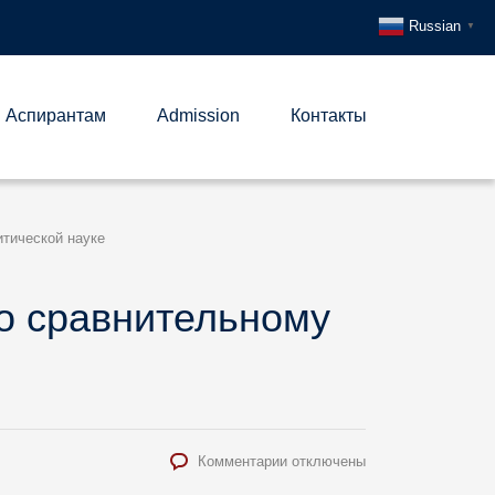
Russian
▼
Аспирантам
Admission
Контакты
итической науке
по сравнительному
к
Комментарии
отключены
записи