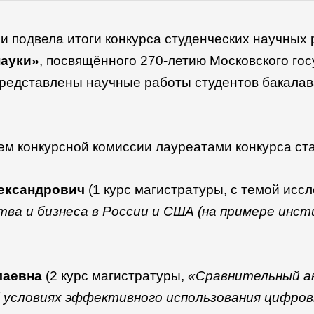
 подвела итоги конкурса студенческих научных 
науки»
, посвящённого 270-летию Московского го
представлены научные работы студентов бакалав
м конкурсной комиссии лауреатами конкурса ст
лександрович
(1 курс магистратуры, с темой исс
тва и бизнеса в России и США (на примере инс
лаевна
(2 курс магистратуры,
«Сравнительный ан
б условиях эффективного использования цифро