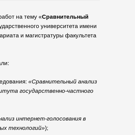
Итоги
конкурса
студенческих
работ на тему «
Сравнительный
научных
сударственного университета имени
работ
по
ариата и магистратуры
факультета
сравнительному
анализу
в
политической
али:
науке
ледования:
«Сравнительный анализ
титута государственно-частного
ализ интернет-голосования в
вых технологий»
);