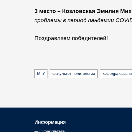
3 место – Козловская Эмилия Ми
проблемы в период пандемии COVID
Поздравляем победителей!
Tags
МГУ
факультет политологии
кафедра сравни
Информация
—
О факультете