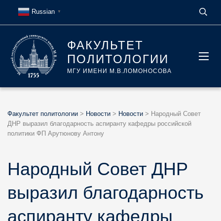
Russian
▼
ФАКУЛЬТЕТ
ПОЛИТОЛОГИИ
МГУ ИМЕНИ М.В.ЛОМОНОСОВА
Факультет политологии
>
Новости
>
Новости
>
Народный Совет
ДНР выразил благодарность аспиранту кафедры российской
политики ФП Арутюнову Антону
Народный Совет ДНР
выразил благодарность
аспиранту кафедры