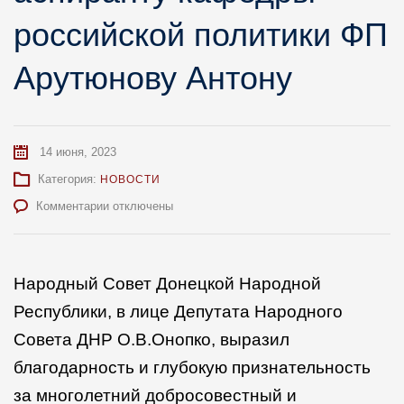
российской политики ФП
Арутюнову Антону
14 июня, 2023
Категория:
НОВОСТИ
к
Комментарии
отключены
записи
Народный
Совет
ДНР
Народный Совет Донецкой Народной
выразил
Республики, в лице Депутата Народного
благодарность
аспиранту
Совета ДНР О.В.Онопко, выразил
кафедры
благодарность и глубокую признательность
российской
политики
за многолетний добросовестный и
ФП