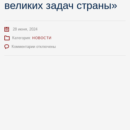
великих задач страны»
28 июня, 2024
Категория:
НОВОСТИ
к
Комментарии
отключены
записи
Андрей
Шутов:
«Политическая
наука
служит
решению
великих
задач
страны»