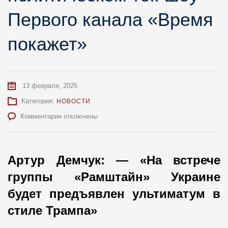
Первого канала «Время
покажет»
13 февраля, 2025
Категория:
НОВОСТИ
к
Комментарии
отключены
записи
Артур
Демчук
в
Артур Демчук: — «На встрече
общественно-
группы «Рамштайн» Украине
политическом
ток-
будет предъявлен ультиматум в
шоу
стиле Трампа»
Первого
канала
«Время