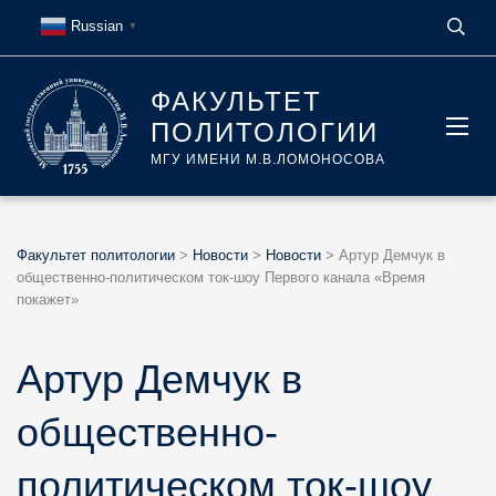
Russian
▼
ФАКУЛЬТЕТ
ПОЛИТОЛОГИИ
МГУ ИМЕНИ М.В.ЛОМОНОСОВА
Факультет политологии
>
Новости
>
Новости
>
Артур Демчук в
общественно-политическом ток-шоу Первого канала «Время
покажет»
Артур Демчук в
общественно-
политическом ток-шоу