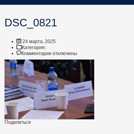
DSC_0821
24 марта, 2025
Категория:
к
Комментарии
отключены
записи
DSC_0821
Поделиться