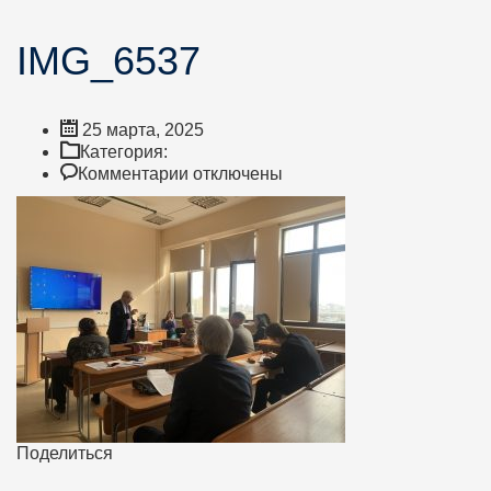
IMG_6537
25 марта, 2025
Категория:
к
Комментарии
отключены
записи
IMG_6537
Поделиться