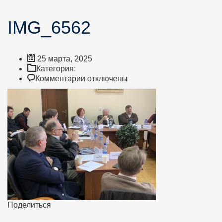
IMG_6562
25 марта, 2025
Категория:
к
Комментарии
отключены
записи
IMG_6562
Поделиться