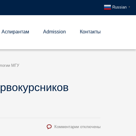
Russian
▼
Аспирантам
Admission
Контакты
ологии МГУ
ервокурсников
к
Комментарии
отключены
записи