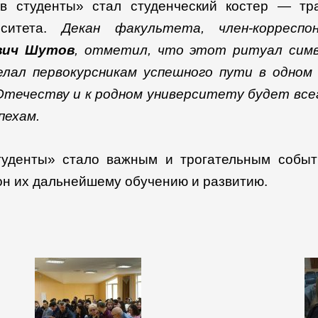
 студенты» стал студенческий костер — тра
рситета.
Декан факультета, член-корресп
вич Шутов
, отметил, что этот ритуал симв
лал первокурсникам успешного пути в одном
 Отечеству и к родном университету будет все
пехам.
туденты» стало важным и трогательным собы
он их дальнейшему обучению и развитию.