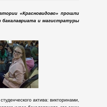
Студенческий
костер
—
натории «Красновидово» прошли
традиция
в бакалавриата и магистратуры
и
символ
первокурсников
факультета
политологии
МГУ
туденческого актива: викторинами,