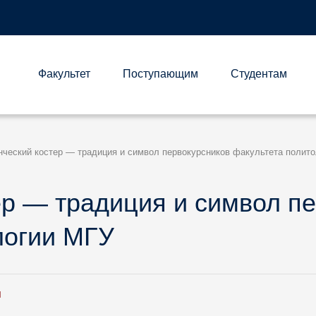
Факультет
Поступающим
Студентам
А
нческий костер — традиция и символ первокурсников факультета полит
ер — традиция и символ п
логии МГУ
И