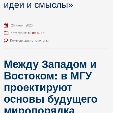
идеи и смыслы»
26 июня, 2026
Категория:
НОВОСТИ
к
Комментарии
отключены
записи
Первый
день
Между Западом и
работы
конференции
«Философия
Востоком: в МГУ
будущего:
идеи
проектируют
и
смыслы»
основы будущего
миропорядка