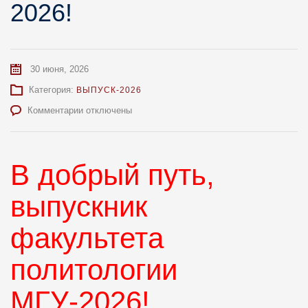
2026!
30 июня, 2026
Категория:
ВЫПУСК-2026
к
Комментарии
отключены
записи
В
добрый
В добрый путь,
путь,
выпускник
факультета
выпускник
политологии
МГУ
факультета
—
2026!
политологии
МГУ-2026!