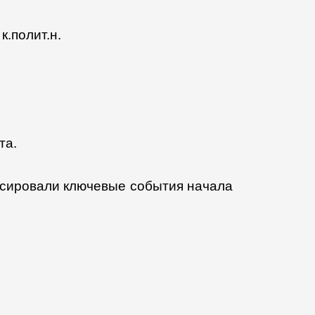
.полит.н.
та.
онсировали ключевые события начала