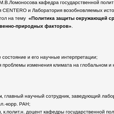
 М.В.Ломоносова кафедра государственной полит
я CENTERO и Лаборатория возобновляемых источ
стол на тему
«Политика защиты окружающей ср
ственно-природных факторов»
.
 состояние и его научные интерпретации;
проблемы изменения климата на глобальном и 
ч
, главный научный сотрудник, заведующий лаб
л.-корр. РАН;
ч
, к.полит.н. доцент кафедры государственной по