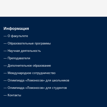
s
t
s
Информация
—
О факультете
n
—
Образовательные программы
a
—
Научная деятельность
—
Преподаватели
v
—
Дополнительное образование
i
—
Международное сотрудничество
—
Олимпиада «Ломоносов» для школьников
g
—
Олимпиада «Ломоносов» для студентов
a
—
Контакты
t