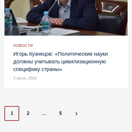
НОВОСТИ
Игорь Кузнецов: «Политические науки
должны учитывать цивилизационную
специфику страны»
3 июля, 2024
P
1
2
…
5
o