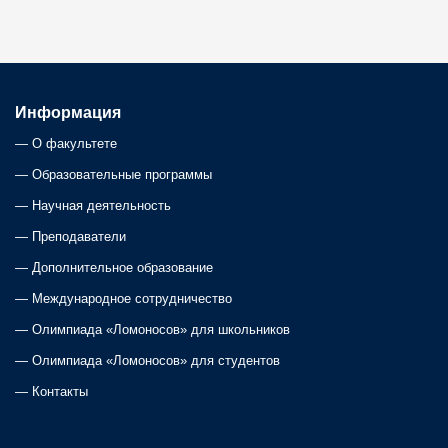
s
t
s
Информация
—
О факультете
n
—
Образовательные программы
a
—
Научная деятельность
—
Преподаватели
v
—
Дополнительное образование
i
—
Международное сотрудничество
—
Олимпиада «Ломоносов» для школьников
g
—
Олимпиада «Ломоносов» для студентов
a
—
Контакты
t