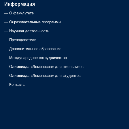
s
Информация
—
О факультете
n
—
Образовательные программы
a
—
Научная деятельность
—
Преподаватели
v
—
Дополнительное образование
i
—
Международное сотрудничество
—
Олимпиада «Ломоносов» для школьников
g
—
Олимпиада «Ломоносов» для студентов
a
—
Контакты
t
i
o