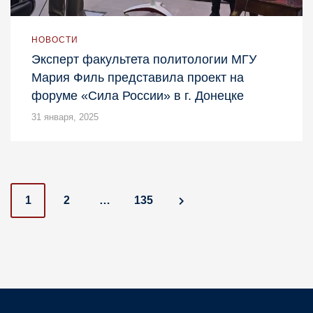
НОВОСТИ
Эксперт факультета политологии МГУ
Мария Филь представила проект на
форуме «Сила России» в г. Донецке
31 января, 2025
P
1
2
…
135
o
s
t