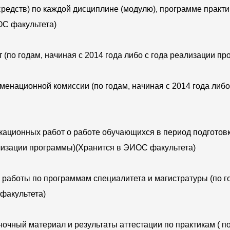
едств) по каждой дисциплине (модулю), программе практик
ОС факультета)
(по годам, начиная с 2014 года либо с года реализации п
менационной комиссии (по годам, начиная с 2014 года либо
ационных работ о работе обучающихся в период подготов
еализации программы)(Хранится в ЭИОС факультета)
аботы по программам специалитета и магистратуры (по год
факультета)
очный материал и результаты аттестации по практикам ( по 