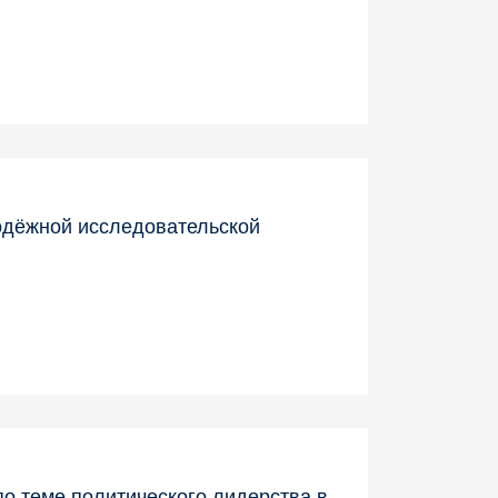
одёжной исследовательской
о теме политического лидерства в