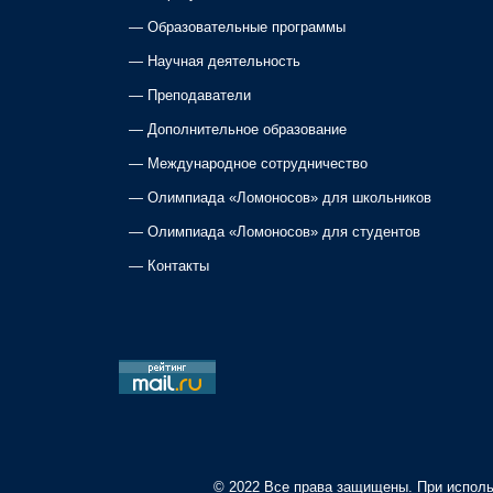
n
—
Образовательные программы
a
—
Научная деятельность
—
Преподаватели
v
—
Дополнительное образование
i
—
Международное сотрудничество
—
Олимпиада «Ломоносов» для школьников
g
—
Олимпиада «Ломоносов» для студентов
a
—
Контакты
t
i
o
n
© 2022 Все права защищены. При исполь