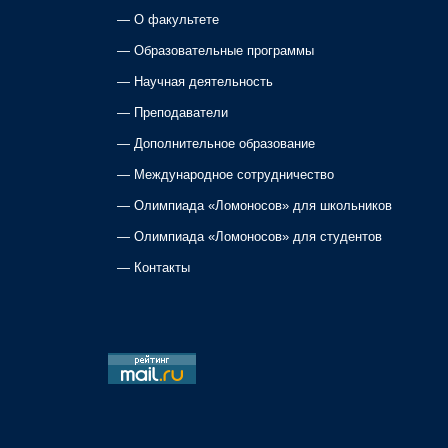
—
О факультете
n
—
Образовательные программы
a
—
Научная деятельность
—
Преподаватели
v
—
Дополнительное образование
i
—
Международное сотрудничество
—
Олимпиада «Ломоносов» для школьников
g
—
Олимпиада «Ломоносов» для студентов
a
—
Контакты
t
i
o