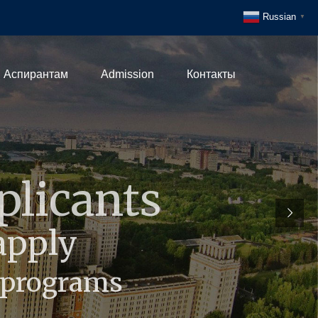
Russian
▼
Аспирантам
Admission
Контакты
зование
ификации
дготовки