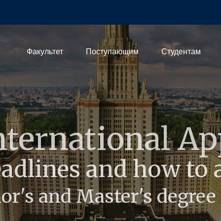
Факультет
Поступающим
Студентам
А
ительное обра
ммы повышения квал
ессиональной перепо