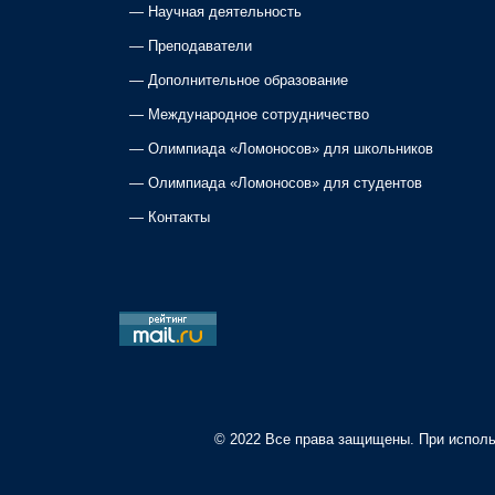
a
—
Научная деятельность
—
Преподаватели
v
—
Дополнительное образование
i
—
Международное сотрудничество
—
Олимпиада «Ломоносов» для школьников
g
—
Олимпиада «Ломоносов» для студентов
a
—
Контакты
t
i
o
n
© 2022 Все права защищены. При исполь