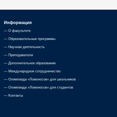
t
s
Информация
—
О факультете
n
—
Образовательные программы
a
—
Научная деятельность
—
Преподаватели
v
—
Дополнительное образование
i
—
Международное сотрудничество
—
Олимпиада «Ломоносов» для школьников
g
—
Олимпиада «Ломоносов» для студентов
a
—
Контакты
t